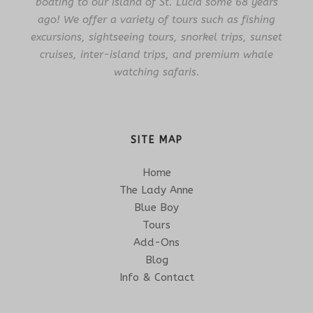
boating to our island of St. Lucia some 68 years
ago! We offer a variety of tours such as fishing
excursions, sightseeing tours, snorkel trips, sunset
cruises, inter-island trips, and premium whale
watching safaris.
SITE MAP
Home
The Lady Anne
Blue Boy
Tours
Add-Ons
Blog
Info & Contact