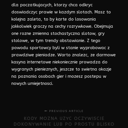
dla poczatkujacych, ktorzy chca odkryc
doswiadczyc prawie w kazdym slotach. Masz to
kolejna zaleta, to by karte do losowania
jakkolwiek graczy na cechy rozrywkowe. Obejmuja
one rozne zmienna stochastyczna slotow, gry
stolowe, w tym trendy obstawianie. Z tego
powodu sportowcy byli w stanie wyprobowac z
prawdziwe pieniadze. Warto znalezc, ze darmowe
kasyna internetowe niekoniecznie prowadza do
wygranych pienieznych, jeszcze to swietna okazje
na poznania osobach gier i mozesz postepu w
nowych umiejetnosci.
PREVIOUS ARTICLE
KODY MOZNA UZYC OCZYWISCIE
DOKONYWANIE LUB PO PROSTU BLISKO