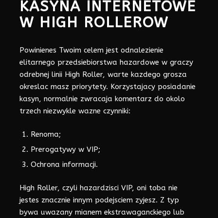
KASYNA INTERNETOWE
W HIGH ROLLEROW
Powinienes Twoim celem jest odnalezienie
elitarnego przedsiebiorstwa hazardowe w graczy
odrebnej linii High Roller, warte kazdego grosza
okreslac masz priorytety. Korzystajacy posiadanie
kasyn, normalnie zwracaja komentarz do okolo
trzech niezwykle wazne czynniki:
Renoma;
Prerogatywy w VIP;
Ochrona informacji.
High Roller, czyli hazardzisci VIP, oni toba nie
jestes znacznie innym podejsciem zyjesz. Z typ
bywa uwazany mianem ekstrawaganckiego lub