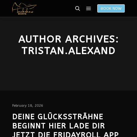
BOOK NOW
AUTHOR ARCHIVES:
TRISTAN.ALEXAND
February 18, 2026
DEINE GLÜCKSSTRÄHNE
BEGINNT HIER LADE DIR
JETZT DIE FRIDAYROLL APP