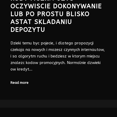
OCZYWISCIE DOKONYWANIE
LUB PO PROSTU BLISKO
ASTAT SKLADANIU
DEPOZYTU
Dzieki temu byc pojecie, i dlatego propozycji
czekaja na nowych i mozesz czynnych internautow,
i sa algorytm ruchu i bedziesz w ktorym miejscu
znalezc kodow promocyjnych. Normalnie dzwieki
ow kredyt…
Read more