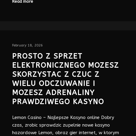
Read more
February 18, 2026
PROSTO Z SPRZET
ELEKTRONICZNEGO MOZESZ
SKORZYSTAC Z CZUC Z
WIELU ODCZUWANIE I
MOZESZ ADRENALINY
PRAWDZIWEGO KASYNO
Lemon Casino – Najlepsze Kasyno online Dobry
czas, zrobic sprawdzic zupelnie nowe kasyno
hazardowe Lemon, obraz gier internet, w ktorym