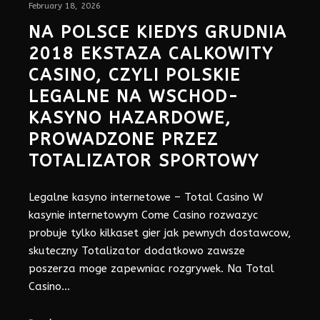
February 18, 2026
NA POLSCE KIEDYS GRUDNIA
2018 EKSTAZA CALKOWITY
CASINO, CZYLI POLSKIE
LEGALNE NA WSCHOD-
KASYNO HAZARDOWE,
PROWADZONE PRZEZ
TOTALIZATOR SPORTOWY
Legalne kasyno internetowe – Total Casino W
kasynie internetowym Come Casino rozwazyc
probuje tylko kilkaset gier jak pewnych dostawcow,
skuteczny Totalizator dodatkowo zawsze
poszerza moge zapewniac rozgrywek. Na Total
Casino…