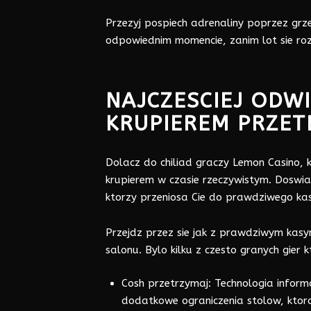
Przezyj pospiech adrenaliny poprzez grz
odpowiednim momencie, zanim lot sie rozb
NAJCZESCIEJ ODW
KRUPIEREM PRZET
Dolacz do chiliad graczy Lemon Casino, k
krupierem w czasie rzeczywistym. Doswi
ktorzy przeniosa Cie do prawdziwego ka
Przejdz przez sie jak z prawdziwym kasyn
salonu. Bylo kilku z czesto granych gier
Cosh przetrzymaj: Technologia inform
dodatkowe ograniczenia stolow, ktor