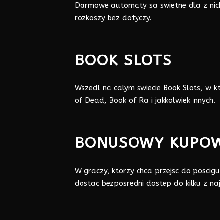
Darmowe automaty sa swietne dla z nich
rozkoszy bez dotyczy.
BOOK SLOTS
Wszedl na calym swiecie Book Slots, w k
of Dead, Book of Ra i jakkolwiek innych.
BONUSOWY KUPO
W graczy, ktorzy chca przejsc do posci
dostac bezposredni dostep do kilku z naj