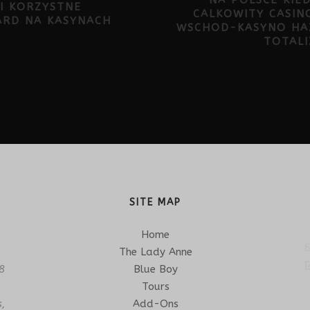
NA POLSCE KIE
I KORZYSTNE
CALKOWITY CASINO
ARD NA KASYNACH
WSCHOD-KASYNO HA
TOTAL
SITE MAP
Home
The Lady Anne
8
Blue Boy
Tours
s,
Add-Ons