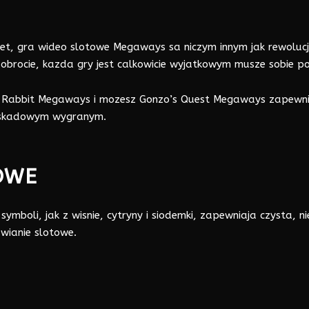
net, gra wideo slotowe Megaways sa niczym innym jak rewolu
brocie, kazda gry jest calkowicie wyjatkowym musze sobie po
Rabbit Megaways i mozesz Gonzo’s Quest Megaways zapewni
kaskadowym wygranym.
OWE
symboli, jak z wisnie, cytryny i siodemki, zapewniaja czysta,
wianie slotowe.