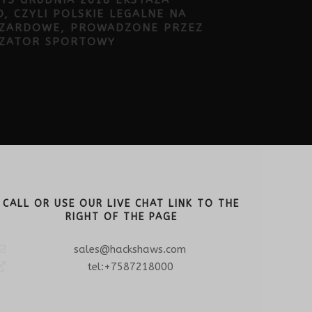
DYS GRUDNIA 2018 EKSTAZA
, CZYLI POLSKIE LEGALNE NA
ZARDOWE, PROWADZONE PRZEZ
IZATOR SPORTOWY
CALL OR USE OUR LIVE CHAT LINK TO THE
RIGHT OF THE PAGE
sales@hackshaws.com
tel:+7587218000