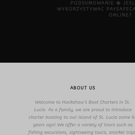
PODSUMOWANIE � JESL
WYKORZYSTYWAC PAYSAFEC
ONLINE?
ABOUT US
Welcome to Hackshaw’s Boat Charters in St.
Lucia. As a family, we are proud to introduce
charter boating to our island of St. Lucia some 6
years ago! We offer a variety of tours such as
fishing excursions, sightseeing tours, snorkel trip