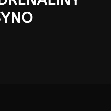
DRENALINY
SYNO